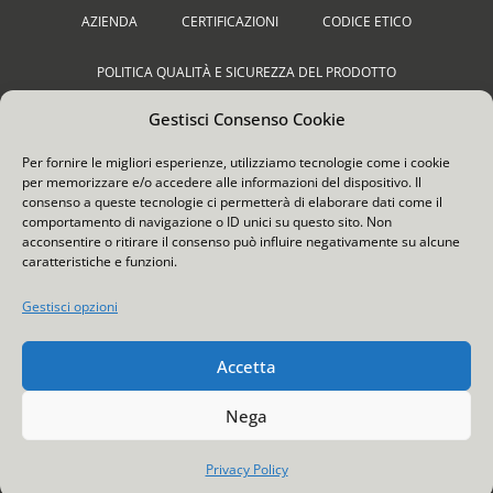
AZIENDA
CERTIFICAZIONI
CODICE ETICO
POLITICA QUALITÀ E SICUREZZA DEL PRODOTTO
Gestisci Consenso Cookie
BILANCIO DI SOSTENIBILITÀ
PRIVACY POLICY
Per fornire le migliori esperienze, utilizziamo tecnologie come i cookie
COOKIE POLICY
CONTATTI
per memorizzare e/o accedere alle informazioni del dispositivo. Il
consenso a queste tecnologie ci permetterà di elaborare dati come il
© 2023 Tutti i diritti riservati – Ekaflex Srl – Viale Industria 1018, 21020
comportamento di navigazione o ID unici su questo sito. Non
Malgesso (VA) – p.iva 02900070125
acconsentire o ritirare il consenso può influire negativamente su alcune
caratteristiche e funzioni.
Gestisci opzioni
Accetta
Nega
Privacy Policy