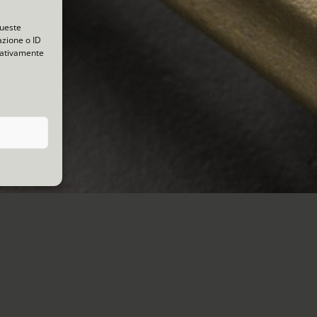
queste
azione o ID
egativamente