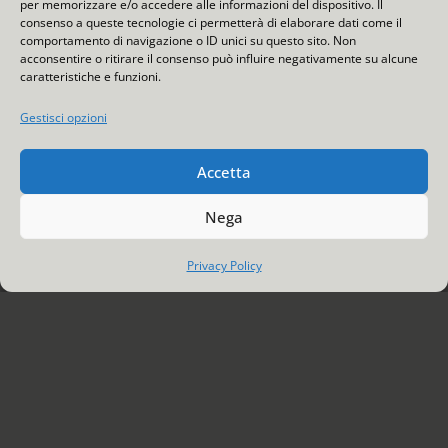
per memorizzare e/o accedere alle informazioni del dispositivo. Il
consenso a queste tecnologie ci permetterà di elaborare dati come il
Tray in carta termoformabile, accoppiato a
comportamento di navigazione o ID unici su questo sito. Non
acconsentire o ritirare il consenso può influire negativamente su alcune
monomateriale ad alta barriera,
caratteristiche e funzioni.
completamente graficabile.
Gestisci opzioni
Una soluzione sicura per gli alimenti,
elegante in tavola.
Accetta
Scopri di più
Nega
Privacy Policy
AZIENDA
CERTIFICAZIONI
CODICE ETICO
POLITICA QUALITÀ E SICUREZZA DEL PRODOTTO
BILANCIO DI SOSTENIBILITÀ
PRIVACY POLICY
COOKIE POLICY
CONTATTI