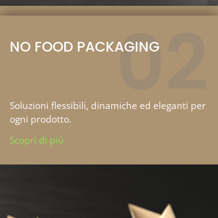
02
NO FOOD PACKAGING
Soluzioni flessibili, dinamiche ed eleganti per
ogni prodotto.
Scopri di più