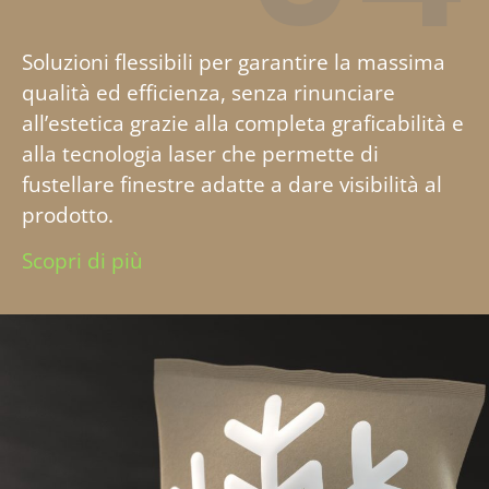
Soluzioni flessibili per garantire la massima
qualità ed efficienza, senza rinunciare
all’estetica grazie alla completa graficabilità e
alla tecnologia laser che permette di
fustellare finestre adatte a dare visibilità al
prodotto.
Scopri di più